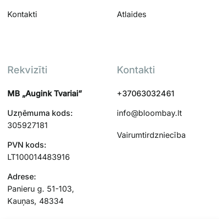
Kontakti
Atlaides
Rekvizīti
Kontakti
MB „Augink Tvariai”
+37063032461
Uzņēmuma kods:
info@bloombay.lt
305927181
Vairumtirdzniecība
PVN kods:
LT100014483916
Adrese:
Panieru g. 51-103,
Kauņas, 48334