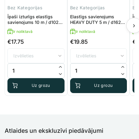
Bez Kategorijas
Bez Kategorijas
Be
Īpaši izturīgs elastīgs
Elastīgs savienojums
Īpa
savienojums 10 m / d102
HEAVY DUTY 5 m / d162
sa
›
mm
mm
m
Ir noliktavā
Ir noliktavā
€
17.75
€
19.85
€
Īpaši izturīgs elastīgs savienojums 10 m / d102 mm daudzums
Elastīgs savienojums HEAVY DU
Īpa
Uz grozu
Uz grozu
Atlaides un ekskluzīvi piedāvājumi