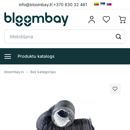
Skip
info@bloombay.lt
|
+370 630 32 461
to
content
Meklēt:
Produktu katalogs
bloombay.lv
>
Bez kategorijas