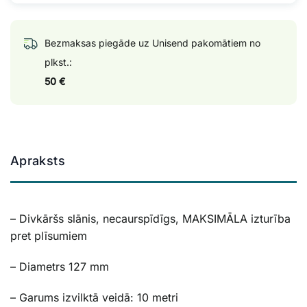
Bezmaksas piegāde uz Unisend pakomātiem no
plkst.:
50 €
Apraksts
– Divkāršs slānis, necaurspīdīgs, MAKSIMĀLA izturība
pret plīsumiem
– Diametrs 127 mm
– Garums izvilktā veidā: 10 metri