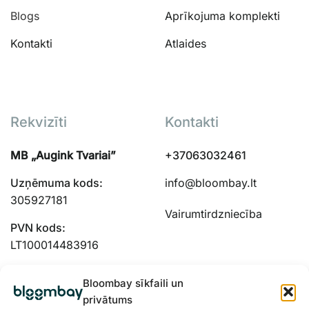
Blogs
Aprīkojuma komplekti
Kontakti
Atlaides
Rekvizīti
Kontakti
MB „Augink Tvariai”
+37063032461
Uzņēmuma kods:
info@bloombay.lt
305927181
Vairumtirdzniecība
PVN kods:
LT100014483916
Adrese:
Bloombay sīkfaili un
Panieru g. 51-103,
privātums
Kauņas, 48334