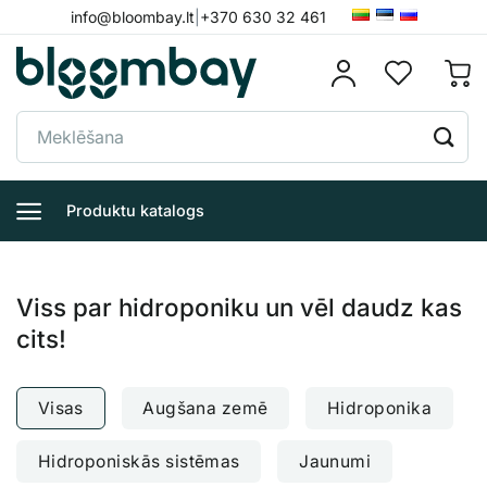
Skip
info@bloombay.lt
|
+370 630 32 461
to
content
Meklēt:
Produktu katalogs
Viss par hidroponiku un vēl daudz kas
cits!
Visas
Augšana zemē
Hidroponika
Hidroponiskās sistēmas
Jaunumi