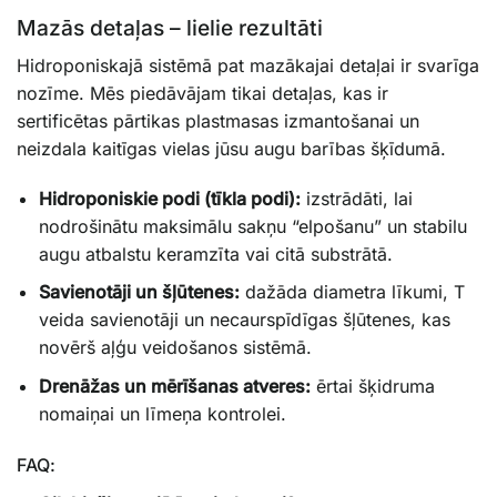
Mazās detaļas – lielie rezultāti
Hidroponiskajā sistēmā pat mazākajai detaļai ir svarīga
nozīme. Mēs piedāvājam tikai detaļas, kas ir
sertificētas pārtikas plastmasas izmantošanai un
neizdala kaitīgas vielas jūsu augu barības šķīdumā.
Hidroponiskie podi (tīkla podi):
izstrādāti, lai
nodrošinātu maksimālu sakņu “elpošanu” un stabilu
augu atbalstu keramzīta vai citā substrātā.
Savienotāji un šļūtenes:
dažāda diametra līkumi, T
veida savienotāji un necaurspīdīgas šļūtenes, kas
novērš aļģu veidošanos sistēmā.
Drenāžas un mērīšanas atveres:
ērtai šķidruma
nomaiņai un līmeņa kontrolei.