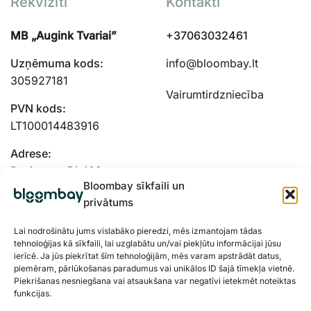
Rekvizīti
Kontakti
MB „Augink Tvariai”
+37063032461
Uzņēmuma kods:
info@bloombay.lt
305927181
Vairumtirdzniecība
PVN kods:
LT100014483916
Bloombay sīkfaili un
Adrese:
privātums
Panieru g. 51-103,
Kauņas, 48334
Lai nodrošinātu jums vislabāko pieredzi, mēs izmantojam tādas
tehnoloģijas kā sīkfaili, lai uzglabātu un/vai piekļūtu informācijai jūsu
ierīcē. Ja jūs piekrītat šīm tehnoloģijām, mēs varam apstrādāt datus,
piemēram, pārlūkošanas paradumus vai unikālos ID šajā tīmekļa vietnē.
Piekrišanas nesniegšana vai atsaukšana var negatīvi ietekmēt noteiktas
funkcijas.