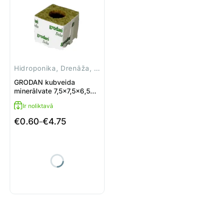
Hidroponika, Drenāža, Piederumi
GRODAN kubveida
minerālvate 7,5×7,5×6,5
cm
Ir noliktavā
€
0.60
€
4.75
Price
–
range:
€0.60
through
€4.75