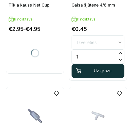
Tīkla kauss Net Cup
Gaisa šļūtene 4/6 mm
Ir noliktavā
Ir noliktavā
€
2.95
€
4.95
€
0.45
Price
–
range:
€2.95
through
Tīkla kauss Net Cup daudzums
Gaisa šļūtene 4/6 mm daudzu
€4.95
Uz grozu
Uz grozu