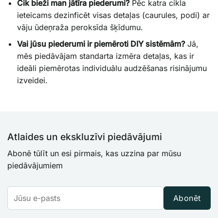
FAQ:
Cik bieži man jātīra piederumi?
Pēc katra cikla
ieteicams dezinficēt visas detaļas (caurules, podi) ar
vāju ūdeņraža peroksīda šķīdumu.
Vai jūsu piederumi ir piemēroti DIY sistēmām?
Jā,
mēs piedāvājam standarta izmēra detaļas, kas ir
ideāli piemērotas individuālu audzēšanas risinājumu
izveidei.
Atlaides un ekskluzīvi piedāvājumi
Abonē tūlīt un esi pirmais, kas uzzina par mūsu
piedāvājumiem