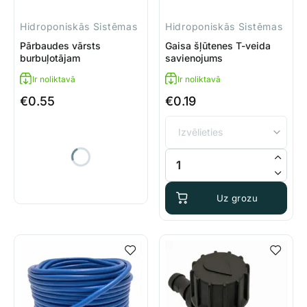
Hidroponiskās Sistēmas
Hidroponiskās Sistēmas
Pārbaudes vārsts
Gaisa šļūtenes T-veida
burbuļotājam
savienojums
Ir noliktavā
Ir noliktavā
€
0.55
€
0.19
Pārbaudes vārsts burbuļotājam daudzums
Gaisa šļūtenes T-veida savie
Uz grozu
Uz grozu