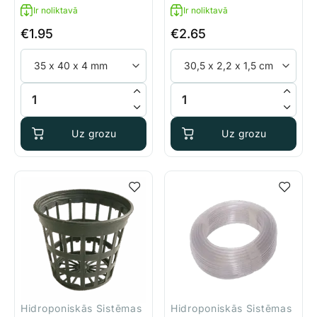
Ir noliktavā
Ir noliktavā
€
1.95
€
2.65
Cilindrisks gaisa akmens daudzums
Taisns gaisa akmens 10,2/30,
Uz grozu
Uz grozu
Hidroponiskās Sistēmas
Hidroponiskās Sistēmas