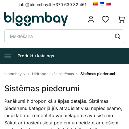
Skip
info@bloombay.lt
|
+370 630 32 461
to
content
Meklēt:
Produktu katalogs
bloombay.lv
>
Hidroponiskās sistēmas
>
Sistēmas piederumi
Sistēmas piederumi
Panākumi hidroponikā slēpjas detaļās. Sistēmas
piederumu kategorijā jūs atradīsiet visu nepieciešamo,
lai uzlabotu, remontētu vai pielāgotu savu sistēmu.
Sākot ar īpašiem sieta podiem un beidzot ar ciešiem