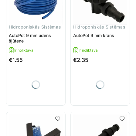
Hidroponiskās Sistēmas
Hidroponiskās Sistēmas
AutoPot 9 mm ūdens
AutoPot 9 mm krāns
šļūtene
Ir noliktavā
Ir noliktavā
€
1.55
€
2.35
AutoPot 9 mm ūdens šļūtene daudzums
AutoPot 9 mm krāns daudzum
Uz grozu
Uz grozu