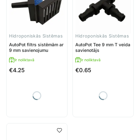
Hidroponiskās Sistēmas
Hidroponiskās Sistēmas
AutoPot filtrs sistēmām ar
AutoPot Tee 9 mm T veida
9 mm savienojumu
savienotājs
Ir noliktavā
Ir noliktavā
€
4.25
€
0.65
AutoPot Tee 9 mm T veida sav
Uz grozu