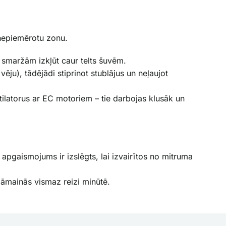
 nepiemērotu zonu.
 smaržām izkļūt caur telts šuvēm.
vēju), tādējādi stiprinot stublājus un neļaujot
tilatorus ar EC motoriem – tie darbojas klusāk un
a apgaismojums ir izslēgts, lai izvairītos no mitruma
jāmainās vismaz reizi minūtē.