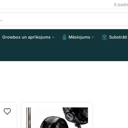
E-past
Growbox un aprīkojums
Mēslojums
Substrāti