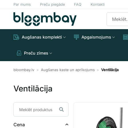
Skip
Par mums
Preču piegāde
FAQ
Kontakti
to
Meklēt:
content
Augšanas komplekti
Apgaismojums
Preču zīmes
bloombay.lv
>
Augšanas kaste un aprīkojums
>
Ventilācija
Ventilācija
Cena