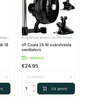
Augšanas Kaste Un Aprīkojums
Augšanas Kaste Un Aprīkojums
 W 18
VF Coala 25 W svārstveida
ventilators
Ir noliktavā
€
24.95
 18 cm daudzums
VF Coala 25 W svārstveida ventilators daudzums
zu
Uz grozu