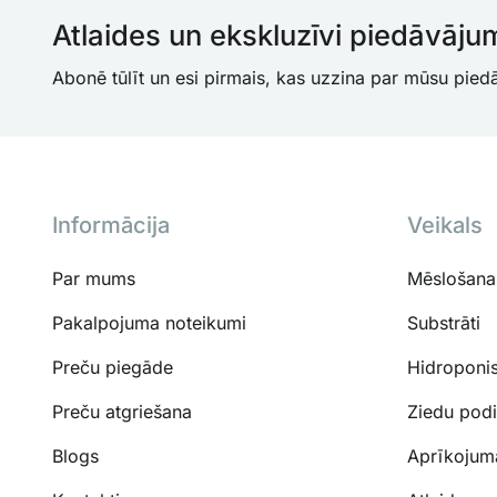
Atlaides un ekskluzīvi piedāvāju
Abonē tūlīt un esi pirmais, kas uzzina par mūsu pie
Informācija
Veikals
Par mums
Mēslošanas
Pakalpojuma noteikumi
Substrāti
Preču piegāde
Hidroponi
Preču atgriešana
Ziedu podi
Blogs
Aprīkojum