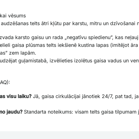
tikai vēsums
 audzēšanas telts ātri kļūtu par karstu, mitru un dzīvošanai
zvada karsto gaisu un rada „negatīvu spiedienu”, kas neļauj
lieli gaisa plūsmas telts iekšienē kustina lapas (imitējot āra 
tas” zem lapām.
udzējat guļamistabā, izvēlieties izolētus gaisa vadus un ven
.
FAQ):
as visu laiku?
Jā, gaisa cirkulācijai jānotiek 24/7, pat tad, j
mo jaudu?
Standarta noteikums: visam telts gaisa tilpumam 