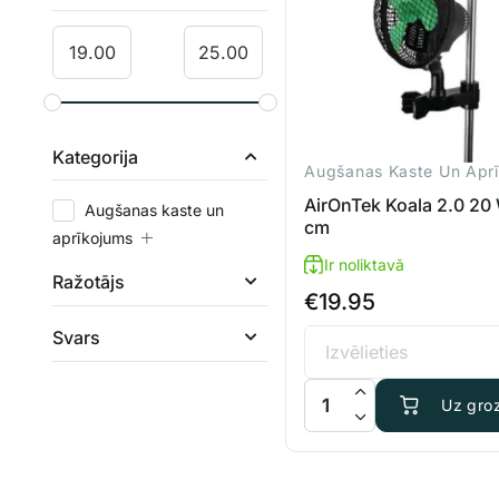
Kategorija
AirOnTek Koala 2.0 20
Augšanas kaste un
cm
aprīkojums
Ir noliktavā
Ražotājs
€
19.95
Svars
AirOnTek Koala 2.0 20 W
Uz gro