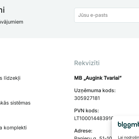
mi
dāvājumiem
Rekvizīti
 līdzekļi
MB „Augink Tvariai”
Uzņēmuma kods:
305927181
skās sistēmas
PVN kods:
LT100014483916
a komplekti
Adrese:
Lai nodroši
Panieru g. 51-103, Kauņas,