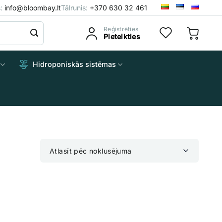
s:
info@bloombay.lt
Tālrunis:
+370 630 32 461
Reģistrēties
Pieteikties
Hidroponiskās sistēmas
Atlasīt pēc noklusējuma