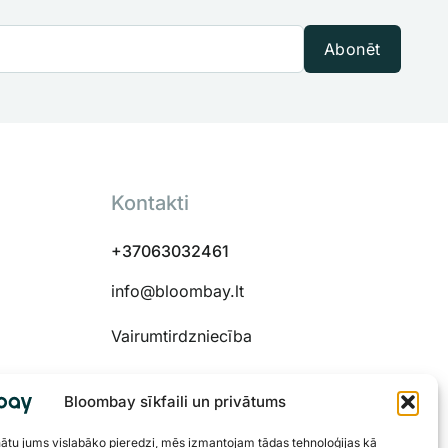
Abonēt
Kontakti
+37063032461
info@bloombay.lt
Vairumtirdzniecība
Bloombay sīkfaili un privātums
nātu jums vislabāko pieredzi, mēs izmantojam tādas tehnoloģijas kā
 48334