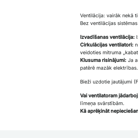
Ventilācija: vairāk nekā 
Bez ventilācijas sistēmas
Izvadīšanas ventilācija:
I
Cirkulācijas ventilatori:
ne
veidoties mitruma „kaba
Klusuma risinājumi:
Ja a
patērē mazāk elektrības
Bieži uzdotie jautājumi (
Vai ventilatoram jādarboj
līmeņa svārstībām.
Kā aprēķināt nepiecieša