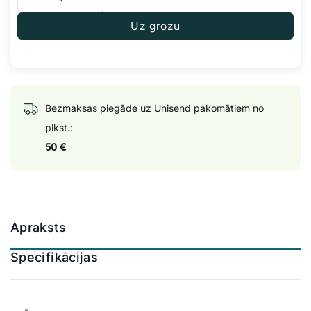
Uz grozu
Bezmaksas piegāde uz Unisend pakomātiem no
plkst.:
50 €
Apraksts
Specifikācijas