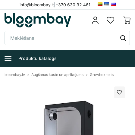
Skip
info@bloombay.lt
|
+370 630 32 461
to
content
Meklēt:
Produktu katalogs
bloombay.lv
>
Augšanas kaste un aprīkojums
>
Growbox telts