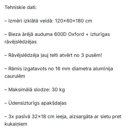
Tehniskie dati:
– Izmēri izklātā veidā: 120x60x180 cm
– Bieza ārējā auduma 600D Oxford + izturīgas
rāvējslēdzējas
– Rāvējslēdzēja ļauj telti atvērt no 3 pusēm!
– Rāmis izgatavots no 16 mm diametra alumīnija
caurulēm
– Maksimālā slodze: 30 kg
– Ūdensizturīgs apakšdaļas
– 3x pasīvā 32×18 cm ieeja, aizsargāta ar sietu pret
kukaiņiem