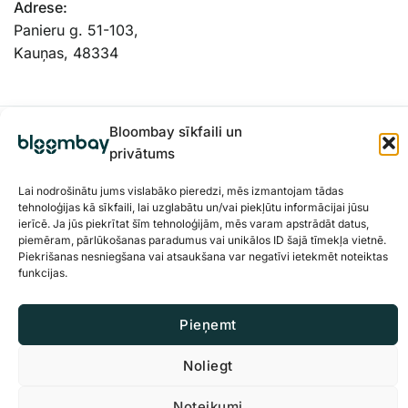
Adrese:
Panieru g. 51-103,
Kauņas, 48334
Bloombay sīkfaili un
privātums
Lai nodrošinātu jums vislabāko pieredzi, mēs izmantojam tādas
tehnoloģijas kā sīkfaili, lai uzglabātu un/vai piekļūtu informācijai jūsu
ierīcē. Ja jūs piekrītat šīm tehnoloģijām, mēs varam apstrādāt datus,
piemēram, pārlūkošanas paradumus vai unikālos ID šajā tīmekļa vietnē.
Piekrišanas nesniegšana vai atsaukšana var negatīvi ietekmēt noteiktas
funkcijas.
Privātuma politika
Sīkdatnes
Pieņemt
© 2026 BloomBay Visas tiesības paturētas
Noliegt
Noteikumi