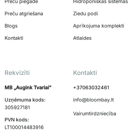
Preču piegāde
Hidroponiskās sistēmas
Preču atgriešana
Ziedu podi
Blogs
Aprīkojuma komplekti
Kontakti
Atlaides
Rekvizīti
Kontakti
MB „Augink Tvariai”
+37063032461
Uzņēmuma kods:
info@bloombay.lt
305927181
Vairumtirdzniecība
PVN kods:
LT100014483916