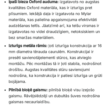
Īpaši bieza Oxford auduma:
izgatavots no augstas
kvalitātes Oxford materiāla, kas ir izturīgs pret
plīsumiem. Iekšējā daļa ir izgatavota no Mylar
materiāla, kas palielina apgaismojuma efektivitāti
audzēšanas teltīs. Jāatzīmē arī, ka telšu virsmas ir
izgatavotas no videi draudzīgiem, netoksiskiem un
bez smaržas materiāliem.
Izturīgs metāla rāmis:
ļoti izturīga konstrukcija ar 16
mm diametra tērauda caurulēm. Konstrukcijai ir
presēti savienotājelementi stūros, kas atvieglo
montāžu. Pēc montāžas tā ir ļoti stabila, nodrošinot
drošību. Augstas kvalitātes stūru savienojumi
nodrošina, ka konstrukcija ir patiesi izturīga un grūti
bojājama.
Pilnībā bloķē gaismu:
pilnībā bloķē visu izejošo
gaismu. Rāvējslēdzēji un dubultās šuves nodrošina
gaismas necaurlaidību.