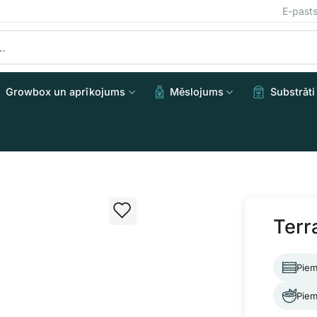
E-past
Growbox un aprīkojums
Mēslojums
Substrāti
Terr
Piem
Piem