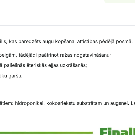
eilis, kas paredzēts augu kopšanai attīstības pēdējā posmā. 
 beigām, tādējādi paātrinot ražas nogatavināšanu;
ā palielinās ēteriskās eļļas uzkrāšanās;
āku garšu.
ātiem: hidroponikai, kokosriekstu substrātam un augsnei. L