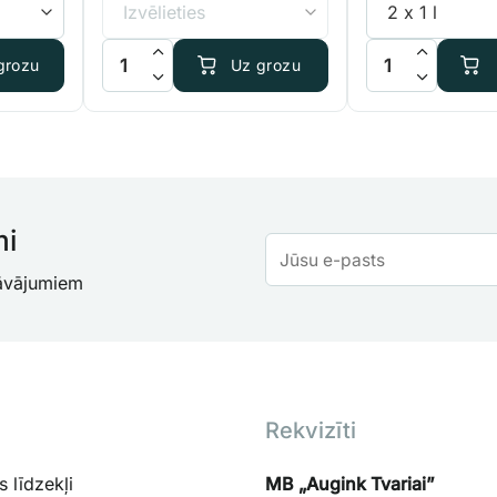
Sensi Grow A+B daudzums
EC mērītājs ADWA AD32 daudzums
AgroGardens Blo
grozu
Uz grozu
mi
dāvājumiem
Rekvizīti
 līdzekļi
MB „Augink Tvariai”