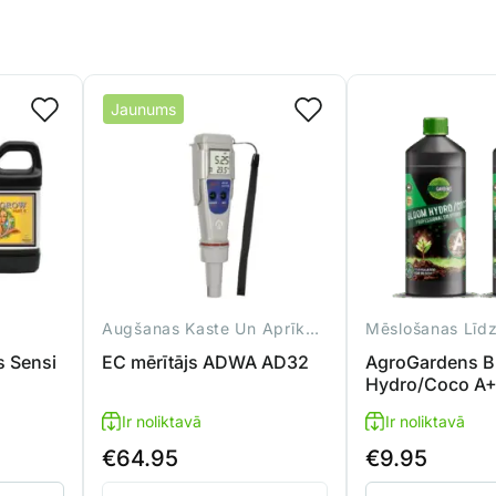
Jaunums
Augšanas Kaste Un Aprīkojums
Mēslošanas Līdz
s Sensi
EC mērītājs ADWA AD32
AgroGardens B
Hydro/Coco A
Ir noliktavā
Ir noliktavā
€
64.95
€
9.95