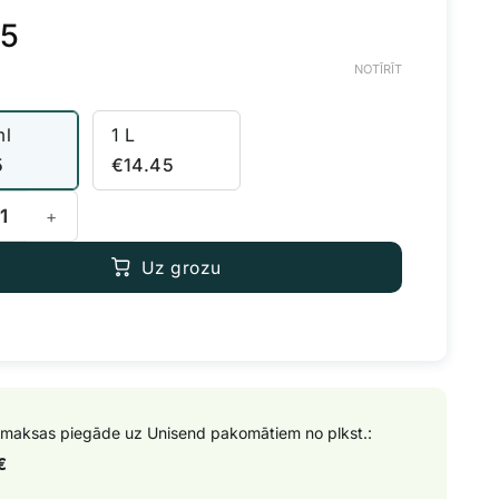
45
NOTĪRĪT
ml
1 L
5
€
14.45
uatica FinalPart daudzums
Uz grozu
maksas piegāde uz Unisend pakomātiem no plkst.:
€