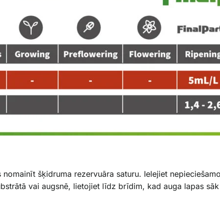
s nomainīt šķidruma rezervuāra saturu. Ielejiet nepiecieša
trātā vai augsnē, lietojiet līdz brīdim, kad auga lapas sāk