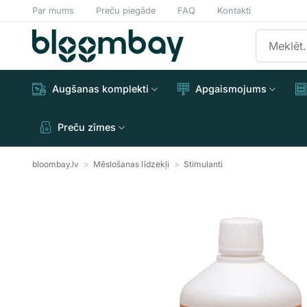
Skip
Par mums
Preču piegāde
FAQ
Kontakti
to
Meklēt:
content
Augšanas komplekti
Apgaismojums
Preču zīmes
bloombay.lv
>
Mēslošanas līdzekļi
>
Stimulanti