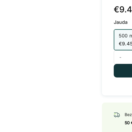
€
9.
Jauda
500 
€
9.4
Terra Aq
Bez
50 