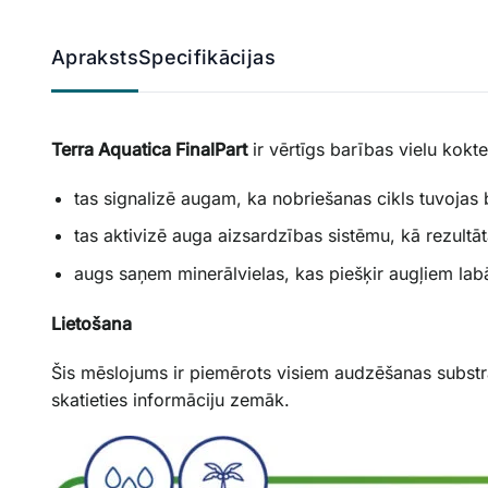
Apraksts
Specifikācijas
Terra Aquatica FinalPart
ir vērtīgs barības vielu kokt
tas signalizē augam, ka nobriešanas cikls tuvojas
tas aktivizē auga aizsardzības sistēmu, kā rezultāt
augs saņem minerālvielas, kas piešķir augļiem lab
Lietošana
Šis mēslojums ir piemērots visiem audzēšanas substr
skatieties informāciju zemāk.