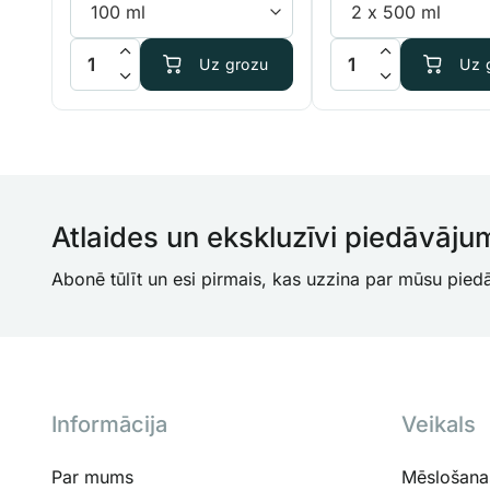
Plagron Sugar Royal daudzums
Advanced Nutrients 
Uz grozu
Uz 
Atlaides un ekskluzīvi piedāvāju
Abonē tūlīt un esi pirmais, kas uzzina par mūsu pie
Informācija
Veikals
Par mums
Mēslošanas