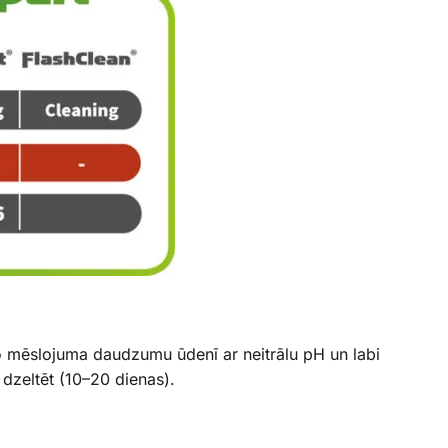
mo mēslojuma daudzumu ūdenī ar neitrālu pH un labi
 dzeltēt (10–20 dienas).