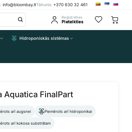
s:
info@bloombay.lt
Tālrunis:
+370 630 32 461
Reģistrēties
Pieteikties
Hidroponiskās sistēmas
a Aquatica FinalPart
ērots arī augsnei
Piemērots arī hidroponikai
ērots arī kokosa substrātam