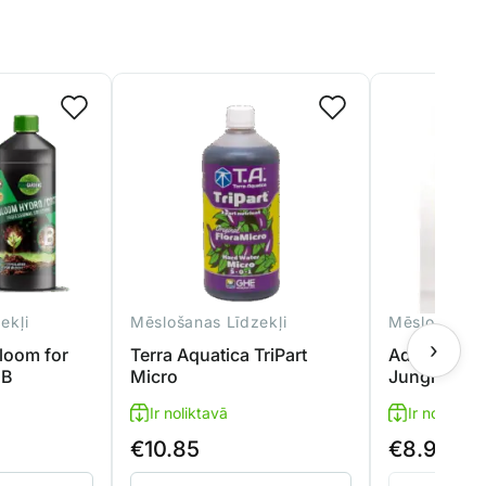
ekļi
Mēslošanas Līdzekļi
Mēslošanas 
›
loom for
Terra Aquatica TriPart
Advanced N
+B
Micro
Jungle Jui
Ir noliktavā
Ir noliktavā
€
10.85
€
8.95