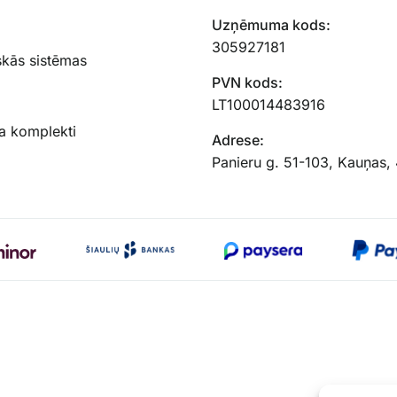
Uzņēmuma kods:
305927181
skās sistēmas
PVN kods:
LT100014483916
a komplekti
Adrese:
Panieru g. 51-103, Kauņas,