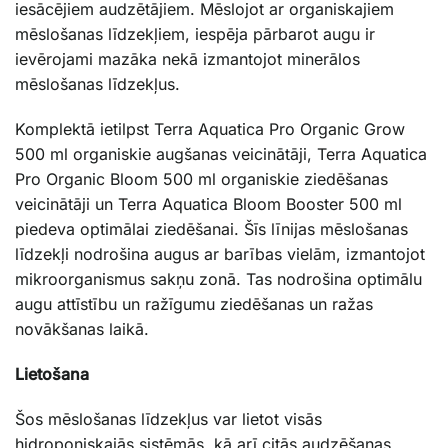
iesācējiem audzētājiem. Mēslojot ar organiskajiem
mēslošanas līdzekļiem, iespēja pārbarot augu ir
ievērojami mazāka nekā izmantojot minerālos
mēslošanas līdzekļus.
Komplektā ietilpst Terra Aquatica Pro Organic Grow
500 ml organiskie augšanas veicinātāji, Terra Aquatica
Pro Organic Bloom 500 ml organiskie ziedēšanas
veicinātāji un Terra Aquatica Bloom Booster 500 ml
piedeva optimālai ziedēšanai. Šīs līnijas mēslošanas
līdzekļi nodrošina augus ar barības vielām, izmantojot
mikroorganismus sakņu zonā. Tas nodrošina optimālu
augu attīstību un ražīgumu ziedēšanas un ražas
novākšanas laikā.
Lietošana
Šos mēslošanas līdzekļus var lietot visās
hidroponiskajās sistēmās, kā arī citās audzēšanas