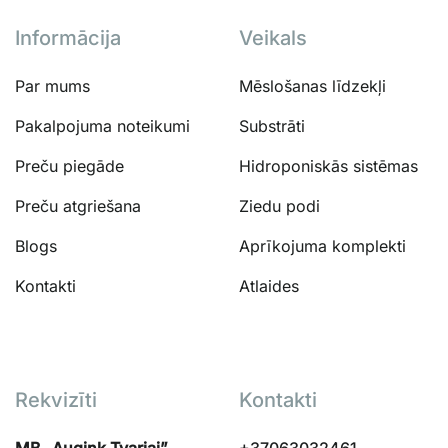
Informācija
Veikals
Par mums
Mēslošanas līdzekļi
Pakalpojuma noteikumi
Substrāti
Preču piegāde
Hidroponiskās sistēmas
Preču atgriešana
Ziedu podi
Blogs
Aprīkojuma komplekti
Kontakti
Atlaides
Rekvizīti
Kontakti
MB „Augink Tvariai”
+37063032461