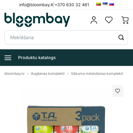
Skip
info@bloombay.lt
|
+370 630 32 461
to
content
Meklēt:
Produktu katalogs
bloombay.lv
>
Augšanas komplekti
>
Sākuma mēslošanas komplekti