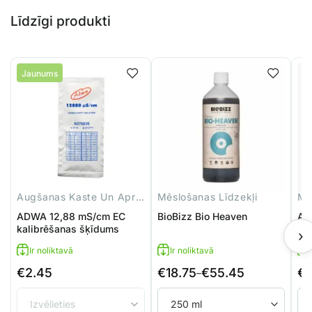
Līdzīgi produkti
Jaunums
Augšanas Kaste Un Aprīkojums
Mēslošanas Līdzekļi
Mē
ADWA 12,88 mS/cm EC
BioBizz Bio Heaven
Ad
kalibrēšanas šķīdums
›
Ir noliktavā
Ir noliktavā
€
2.45
€
18.75
€
55.45
€
1
Price
Pri
–
range:
ran
€18.75
€11