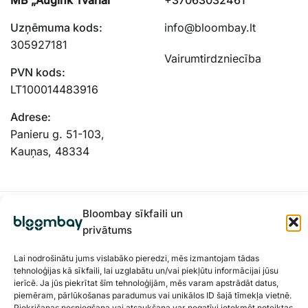
Uzņēmuma kods:
info@bloombay.lt
305927181
Vairumtirdzniecība
PVN kods:
LT100014483916
Adrese:
Panieru g. 51-103,
Kauņas, 48334
Bloombay sīkfaili un
privātums
Lai nodrošinātu jums vislabāko pieredzi, mēs izmantojam tādas
tehnoloģijas kā sīkfaili, lai uzglabātu un/vai piekļūtu informācijai jūsu
ierīcē. Ja jūs piekrītat šīm tehnoloģijām, mēs varam apstrādāt datus,
piemēram, pārlūkošanas paradumus vai unikālos ID šajā tīmekļa vietnē.
Piekrišanas nesniegšana vai atsaukšana var negatīvi ietekmēt noteiktas