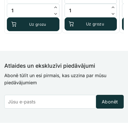
through
thr
ADWA 12,88 mS/cm EC kalibrēšanas šķīdums daudzums
BioBizz Bio Heaven daudzums
Ad
€55.45
€21
Uz grozu
Uz grozu
Atlaides un ekskluzīvi piedāvājumi
Abonē tūlīt un esi pirmais, kas uzzina par mūsu
piedāvājumiem
Abonēt