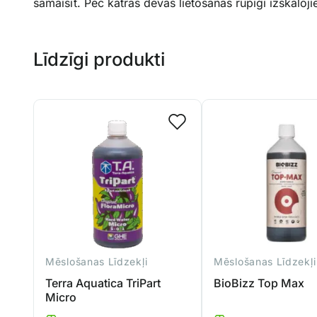
samaisīt. Pēc katras devas lietošanas rūpīgi izskalo
Līdzīgi produkti
Mēslošanas Līdzekļi
Mēslošanas Līdzekļi
Terra Aquatica TriPart
BioBizz Top Max
Micro