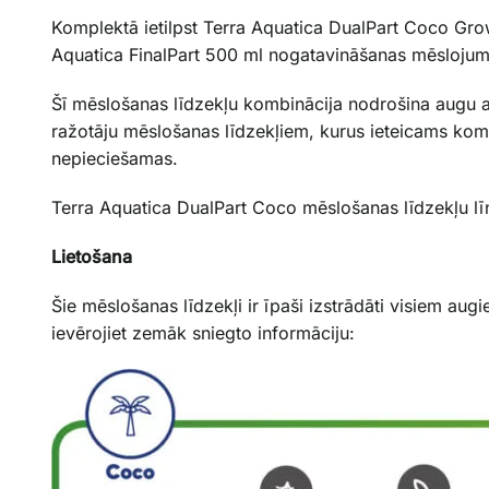
Komplektā ietilpst Terra Aquatica DualPart Coco Gr
Aquatica FinalPart 500 ml nogatavināšanas mēslojum
Šī mēslošanas līdzekļu kombinācija nodrošina augu ar
ražotāju mēslošanas līdzekļiem, kurus ieteicams komb
nepieciešamas.
Terra Aquatica DualPart Coco mēslošanas līdzekļu līni
Lietošana
Šie mēslošanas līdzekļi ir īpaši izstrādāti visiem aug
ievērojiet zemāk sniegto informāciju: