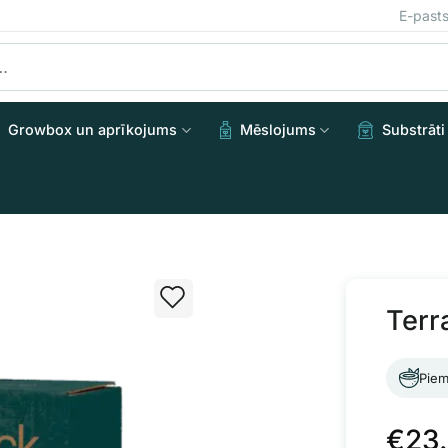
E-past
Growbox un aprīkojums
Mēslojums
Substrāti
Terr
Piem
€
23