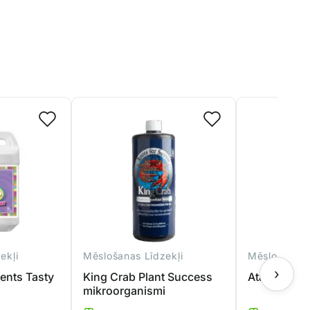
ekļi
Mēslošanas Līdzekļi
Mēslošanas 
›
ents Tasty
King Crab Plant Success
Atami Bloo
mikroorganismi