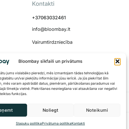
Kontakti
+37063032461
info@bloombay.lt
Vairumtirdzniecība
Bloombay sīkfaili un privātums
 48334
nātu jums vislabāko pieredzi, mēs izmantojam tādas tehnoloģijas kā
 uzglabātu un/vai piekļūtu informācijai jūsu ierīcē. Ja jūs piekrītat šīm
m, mēs varam apstrādāt datus, piemēram, pārlūkošanas paradumus vai
šajā tīmekļa vietnē. Piekrišanas nesniegšana vai atsaukšana var negatīvi
eiktas funkcijas.
eņemt
Noliegt
Noteikumi
Privātuma politika
Sīkdatnes
Slapukų politika
Privātuma politika
Kontakti