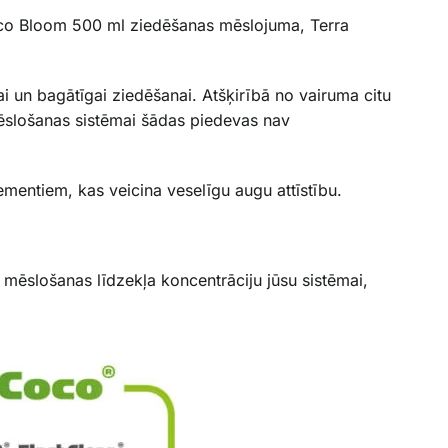
oco Bloom 500 ml ziedēšanas mēslojuma, Terra
 un bagātīgai ziedēšanai. Atšķirībā no vairuma citu
mēslošanas sistēmai šādas piedevas nav
ementiem, kas veicina veselīgu augu attīstību.
o mēslošanas līdzekļa koncentrāciju jūsu sistēmai,