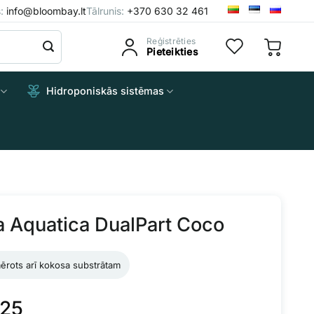
s:
info@bloombay.lt
Tālrunis:
+370 630 32 461
Reģistrēties
Pieteikties
Hidroponiskās sistēmas
a Aquatica DualPart Coco
ērots arī kokosa substrātam
.25