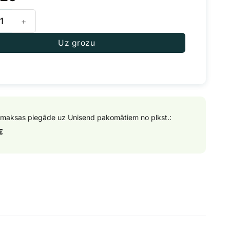
uatica DualPart Coco daudzums
Uz grozu
maksas piegāde uz Unisend pakomātiem no plkst.:
€