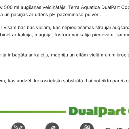
ow 500 ml augšanas veicinātājs, Terra Aquatica DualPart C
a un paciņas ar ūdens pH pazeminošo pulveri.
 visām barības vielām, kas nepieciešamas straujai augšanai
inēt ar kalcija, magnija, fosfora vai kālija piedevām, šai 
ja ir bagāta ar kalciju, magniju un citām vielām un mikroel
iem, kas audzēti kokosriekstu substrātā. Lai noteiktu pareiz