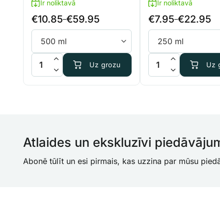
Ir noliktavā
Ir noliktavā
€
10.85
€
59.95
€
7.95
€
22.95
Price
Price
–
–
range:
range:
€10.85
€7.95
through
through
Terra Aquatica TriPart Micro daudzums
BioBizz Top Max da
Uz grozu
Uz 
€59.95
€22.95
Atlaides un ekskluzīvi piedāvāju
Abonē tūlīt un esi pirmais, kas uzzina par mūsu pie