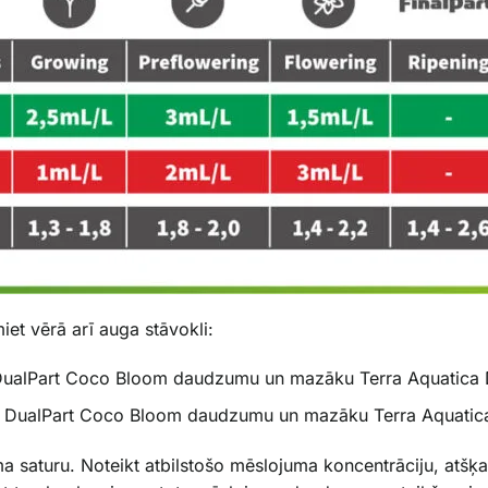
t vērā arī auga stāvokli:
ica DualPart Coco Bloom daudzumu un mazāku Terra Aquatic
tica DualPart Coco Bloom daudzumu un mazāku Terra Aquat
a saturu. Noteikt atbilstošo mēslojuma koncentrāciju, atšķ