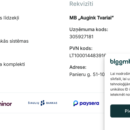
Rekvizīti
 līdzekļi
MB „Augink Tvariai”
Uzņēmuma kods:
305927181
skās sistēmas
PVN kods:
LT100014483916
a komplekti
Adrese:
Panieru g. 51-103, Kauņas,
Lai nodroši
sīkfaili, lai
tehnoloģijā
unikālos ID 
ietekmēt not
Pi