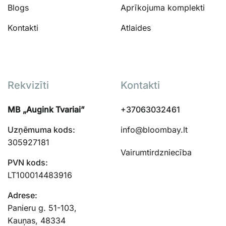
Blogs
Aprīkojuma komplekti
Kontakti
Atlaides
Rekvizīti
Kontakti
MB „Augink Tvariai”
+37063032461
Uzņēmuma kods:
info@bloombay.lt
305927181
Vairumtirdzniecība
PVN kods:
LT100014483916
Adrese:
Panieru g. 51-103,
Kauņas, 48334