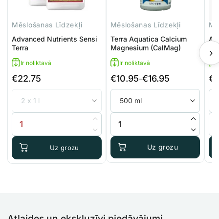
Mēslošanas Līdzekļi
Mēslošanas Līdzekļi
Mē
Advanced Nutrients Sensi
Terra Aquatica Calcium
Ag
Terra
Magnesium (CalMag)
A+
›
Ir noliktavā
Ir noliktavā
€
22.75
€
10.95
€
16.95
€
Price
Pri
–
range:
ran
€10.95
€9
through
thr
Advanced Nutrients Sensi Terra daudzums
Terra Aquatica Calcium Magnes
Ag
€16.95
€27
Uz grozu
Uz grozu
Atlaides un ekskluzīvi piedāvājumi