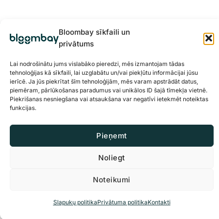
Bloombay sīkfaili un
privātums
Lai nodrošinātu jums vislabāko pieredzi, mēs izmantojam tādas
tehnoloģijas kā sīkfaili, lai uzglabātu un/vai piekļūtu informācijai jūsu
ierīcē. Ja jūs piekrītat šīm tehnoloģijām, mēs varam apstrādāt datus,
piemēram, pārlūkošanas paradumus vai unikālos ID šajā tīmekļa vietnē.
Piekrišanas nesniegšana vai atsaukšana var negatīvi ietekmēt noteiktas
funkcijas.
Privātuma politika
Sīkdatnes
Pieņemt
© 2026 BloomBay Visas tiesības paturētas
Noliegt
Noteikumi
Slapukų politika
Privātuma politika
Kontakti