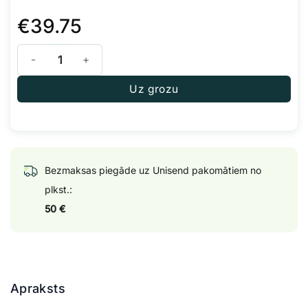
€
39.75
Terra Aquatica DryPart Bloom 1 kg daudzums
Uz grozu
Bezmaksas piegāde uz Unisend pakomātiem no
plkst.:
50 €
Apraksts