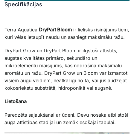
Specifikācijas
Terra Aquatica
DryPart Bloom
ir lielisks risinājums tiem,
kuri vēlas ietaupīt naudu un sasniegt maksimālu ražu.
DryPart Grow un DryPart Bloom ir ilgstoši attīstīts,
augstas kvalitātes primāro, sekundāro un
mikroelementu maisījums, kas nodrošina maksimālu
aromātu un ražu. DryPart Grow un Bloom var izmantot
visiem augu veidiem, neatkarīgi no tā, vai jūs audzējat
kokosriekstu substrātā, hidroponikā vai augsnē.
Lietošana
Paredzēts sajaukšanai ar ūdeni. Devu nosaka atbilstoši
auga attīstības stadijai un zemāk esošajai tabulai.