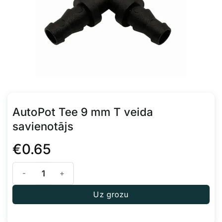
AutoPot Tee 9 mm T veida
savienotājs
€
0.65
AutoPot Tee 9 mm T veida savienotājs daudzums
Uz grozu