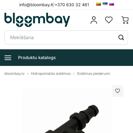
Skip
info@bloombay.lt
|
+370 630 32 461
to
content
Meklēt:
Produktu katalogs
bloombay.lv
>
Hidroponiskās sistēmas
>
Sistēmas piederumi