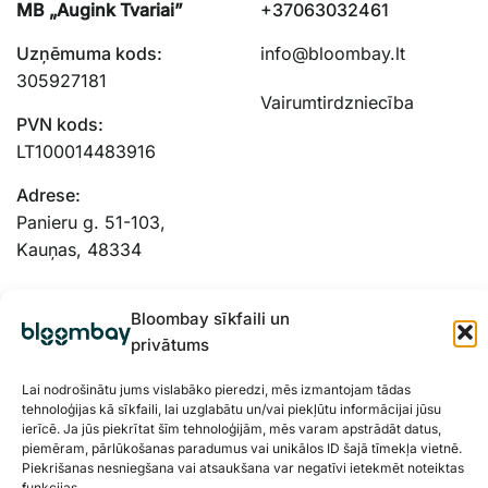
MB „Augink Tvariai”
+37063032461
Uzņēmuma kods:
info@bloombay.lt
305927181
Vairumtirdzniecība
PVN kods:
LT100014483916
Adrese:
Panieru g. 51-103,
Kauņas, 48334
Bloombay sīkfaili un
privātums
Lai nodrošinātu jums vislabāko pieredzi, mēs izmantojam tādas
tehnoloģijas kā sīkfaili, lai uzglabātu un/vai piekļūtu informācijai jūsu
ierīcē. Ja jūs piekrītat šīm tehnoloģijām, mēs varam apstrādāt datus,
piemēram, pārlūkošanas paradumus vai unikālos ID šajā tīmekļa vietnē.
Piekrišanas nesniegšana vai atsaukšana var negatīvi ietekmēt noteiktas
funkcijas.