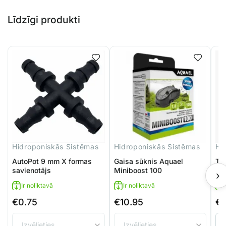
Līdzīgi produkti
Hidroponiskās Sistēmas
Hidroponiskās Sistēmas
Hi
AutoPot 9 mm X formas
Gaisa sūknis Aquael
Ter
savienotājs
Miniboost 100
V3
›
Ir noliktavā
Ir noliktavā
€
0.75
€
10.95
€
Pri
ran
€6