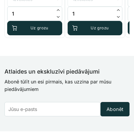
thr
AutoPot 9 mm X formas savienotājs daudzums
Gaisa sūknis Aquael Miniboost 
Ter
€8
Uz grozu
Uz grozu
Atlaides un ekskluzīvi piedāvājumi
Abonē tūlīt un esi pirmais, kas uzzina par mūsu
piedāvājumiem
Abonēt