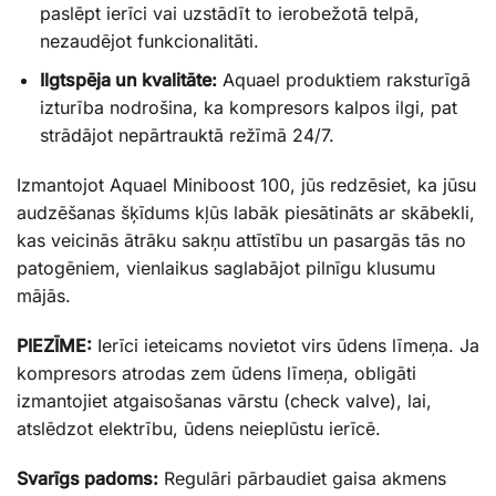
paslēpt ierīci vai uzstādīt to ierobežotā telpā,
nezaudējot funkcionalitāti.
Ilgtspēja un kvalitāte:
Aquael produktiem raksturīgā
izturība nodrošina, ka kompresors kalpos ilgi, pat
strādājot nepārtrauktā režīmā 24/7.
Izmantojot Aquael Miniboost 100, jūs redzēsiet, ka jūsu
audzēšanas šķīdums kļūs labāk piesātināts ar skābekli,
kas veicinās ātrāku sakņu attīstību un pasargās tās no
patogēniem, vienlaikus saglabājot pilnīgu klusumu
mājās.
PIEZĪME:
Ierīci ieteicams novietot virs ūdens līmeņa. Ja
kompresors atrodas zem ūdens līmeņa, obligāti
izmantojiet
atgaisošanas vārstu
(check valve), lai,
atslēdzot elektrību, ūdens neieplūstu ierīcē.
Svarīgs padoms:
Regulāri pārbaudiet
gaisa akmens