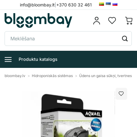
Skip
info@bloombay.lt
|
+370 630 32 461
to
content
Meklēt:
Produktu katalogs
bloombay.lv
>
Hidroponiskās sistēmas
>
Ūdens un gaisa sūkņi, tvertnes