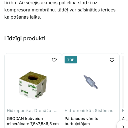
tīrību. Aizsērējis akmens palielina slodzi uz
kompresora membrānu, tādēļ var saīsināties ierīces
kalpošanas laiks.
Līdzīgi produkti
TOP
Hidroponika, Drenāža, Piederumi
Hidroponiskās Sistēmas
Hi
GRODAN kubveida
Pārbaudes vārsts
Au
minerālvate 7,5×7,5×6,5 cm
burbuļotājam
›