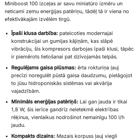
Miniboost 100 izceļas ar savu miniatūro izmēru un
neticami zemu enerģijas patēriņu, tādēļ tā ir viena no
efektīvākajām izvēlēm tirgū.
Īpaši klusa darbība:
pateicoties modernajai
konstrukcijai un gumijas kājiņām, kas slāpē
vibrāciju, šis kompresors darbojas īpaši klusi, tāpēc
ir piemērots lietošanai pat dzīvojamās telpās.
Regulējams gaisa plūsmas:
ērta rokturiņa ļauj
precīzi noregulēt pūstā gaisa daudzumu, pielāgojot
to jūsu hidroponiskās sistēmas vai akvārija
vajadzībām.
Minimāls enerģijas patēriņš:
Lai gan jauda ir tikai
1,8 W, šis ierīce gandrīz neietekmē elektrības
rēķinus, vienlaikus nodrošinot nemainīgu 100 l/h
jaudu.
Kompakts dizains:
Mazais korpuss ļauj viegli