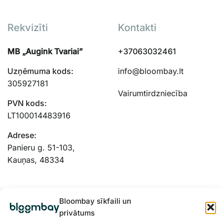
Rekvizīti
Kontakti
MB „Augink Tvariai”
+37063032461
Uzņēmuma kods:
info@bloombay.lt
305927181
Vairumtirdzniecība
PVN kods:
LT100014483916
Adrese:
Panieru g. 51-103,
Kauņas, 48334
Bloombay sīkfaili un
privātums