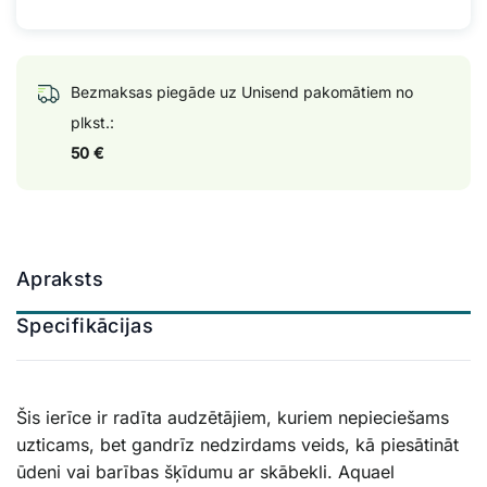
Bezmaksas piegāde uz Unisend pakomātiem no
plkst.:
50 €
Apraksts
Specifikācijas
Šis ierīce ir radīta audzētājiem, kuriem nepieciešams
uzticams, bet gandrīz nedzirdams veids, kā piesātināt
ūdeni vai barības šķīdumu ar skābekli. Aquael