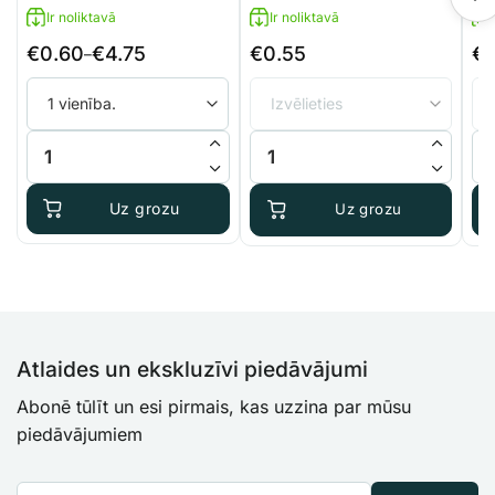
Ir noliktavā
Ir noliktavā
€
0.60
€
4.75
€
0.55
€
Price
–
range:
€0.60
through
GRODAN kubveida minerālvate 7,5x7,5x6,5 cm daudzums
Pārbaudes vārsts burbuļotājam
Au
€4.75
Uz grozu
Uz grozu
Atlaides un ekskluzīvi piedāvājumi
Abonē tūlīt un esi pirmais, kas uzzina par mūsu
piedāvājumiem