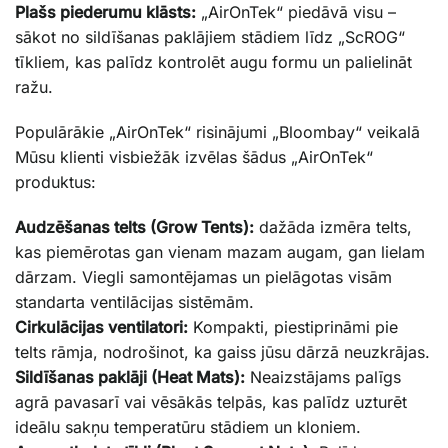
Plašs piederumu klāsts:
„AirOnTek“ piedāvā visu –
sākot no sildīšanas paklājiem stādiem līdz „ScROG“
tīkliem, kas palīdz kontrolēt augu formu un palielināt
ražu.
Populārākie „AirOnTek“ risinājumi „Bloombay“ veikalā
Mūsu klienti visbiežāk izvēlas šādus „AirOnTek“
produktus:
Audzēšanas telts (Grow Tents):
dažāda izmēra telts,
kas piemērotas gan vienam mazam augam, gan lielam
dārzam. Viegli samontējamas un pielāgotas visām
standarta ventilācijas sistēmām.
Cirkulācijas ventilatori:
Kompakti, piestiprināmi pie
telts rāmja, nodrošinot, ka gaiss jūsu dārzā neuzkrājas.
Sildīšanas paklāji (Heat Mats):
Neaizstājams palīgs
agrā pavasarī vai vēsākās telpās, kas palīdz uzturēt
ideālu sakņu temperatūru stādiem un kloniem.