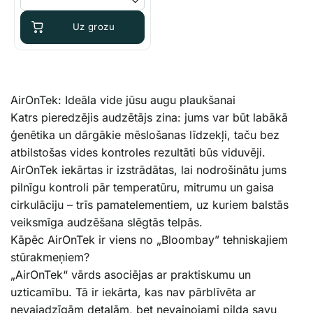
Uz grozu
AirOnTek: Ideāla vide jūsu augu plaukšanai
Katrs pieredzējis audzētājs zina: jums var būt labākā
ģenētika un dārgākie mēslošanas līdzekļi, taču bez
atbilstošas vides kontroles rezultāti būs viduvēji.
AirOnTek iekārtas ir izstrādātas, lai nodrošinātu jums
pilnīgu kontroli pār temperatūru, mitrumu un gaisa
cirkulāciju – trīs pamatelementiem, uz kuriem balstās
veiksmīga audzēšana slēgtās telpās.
Kāpēc AirOnTek ir viens no „Bloombay” tehniskajiem
stūrakmeņiem?
„AirOnTek“ vārds asociējas ar praktiskumu un
uzticamību. Tā ir iekārta, kas nav pārblīvēta ar
nevajadzīgām detaļām, bet nevainojami pilda savu