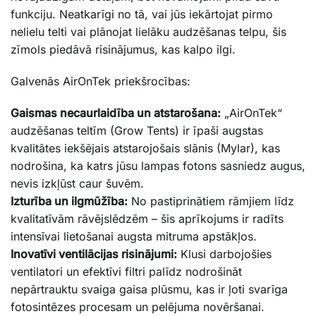
funkciju. Neatkarīgi no tā, vai jūs iekārtojat pirmo
nelielu telti vai plānojat lielāku audzēšanas telpu, šis
zīmols piedāvā risinājumus, kas kalpo ilgi.
Galvenās AirOnTek priekšrocības:
Gaismas necaurlaidība un atstarošana:
„AirOnTek“
audzēšanas teltīm (Grow Tents) ir īpaši augstas
kvalitātes iekšējais atstarojošais slānis (Mylar), kas
nodrošina, ka katrs jūsu lampas fotons sasniedz augus,
nevis izkļūst caur šuvēm.
Izturība un ilgmūžība:
No pastiprinātiem rāmjiem līdz
kvalitatīvām rāvējslēdzēm – šis aprīkojums ir radīts
intensīvai lietošanai augsta mitruma apstākļos.
Inovatīvi ventilācijas risinājumi:
Klusi darbojošies
ventilatori un efektīvi filtri palīdz nodrošināt
nepārtrauktu svaiga gaisa plūsmu, kas ir ļoti svarīga
fotosintēzes procesam un pelējuma novēršanai.