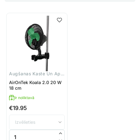
Augšanas Kaste Un Aprīkojums
AirOnTek Koala 2.0 20 W
18 cm
Ir noliktavā
€
19.95
AirOnTek Koala 2.0 20 W 18 cm daudzums