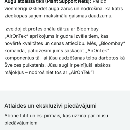
Augu atbalsta tīkli (Plant Support Nets):
Palīdz
vienmērīgi izkliedēt auga zarus un nodrošina, ka katrs
ziedkopas saņem maksimālu gaismas daudzumu.
Izveidojiet profesionālu dārzu ar Bloombay
„AirOnTek“ aprīkojums ir gudra izvēle tiem, kas
novērtē kvalitātes un cenas attiecību. Mēs, „Bloombay“
komanda, palīdzēsim jums saskaņot „AirOnTek“
komponentus tā, lai jūsu audzēšanas telpa darbotos kā
Šveices pulkstenis. Jūsu augi ir pelnījuši labākos
mājokļus – nodrošiniet tos ar „AirOnTek“!
Atlaides un ekskluzīvi piedāvājumi
Abonē tūlīt un esi pirmais, kas uzzina par mūsu
piedāvājumiem