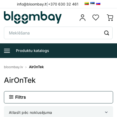
Skip
info@bloombay.lt
|
+370 630 32 461
to
content
Meklēt:
Produktu katalogs
bloombay.lv
>
AirOnTek
AirOnTek
Filtrs
Atlasīt pēc noklusējuma