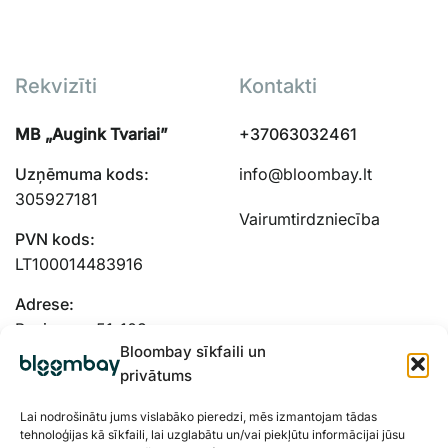
Rekvizīti
Kontakti
MB „Augink Tvariai”
+37063032461
Uzņēmuma kods:
info@bloombay.lt
305927181
Vairumtirdzniecība
PVN kods:
LT100014483916
Adrese:
Panieru g. 51-103,
Bloombay sīkfaili un
Kauņas, 48334
privātums
Lai nodrošinātu jums vislabāko pieredzi, mēs izmantojam tādas
tehnoloģijas kā sīkfaili, lai uzglabātu un/vai piekļūtu informācijai jūsu