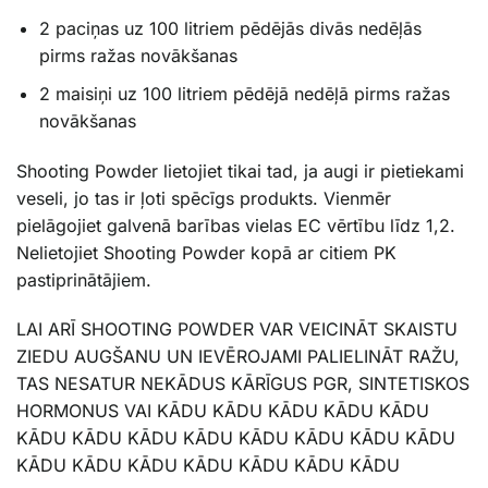
2 paciņas uz 100 litriem pēdējās divās nedēļās
pirms ražas novākšanas
2 maisiņi uz 100 litriem pēdējā nedēļā pirms ražas
novākšanas
Shooting Powder lietojiet tikai tad, ja augi ir pietiekami
veseli, jo tas ir ļoti spēcīgs produkts. Vienmēr
pielāgojiet galvenā barības vielas EC vērtību līdz 1,2.
Nelietojiet Shooting Powder kopā ar citiem PK
pastiprinātājiem.
LAI ARĪ SHOOTING POWDER VAR VEICINĀT SKAISTU
ZIEDU AUGŠANU UN IEVĒROJAMI PALIELINĀT RAŽU,
TAS NESATUR NEKĀDUS KĀRĪGUS PGR, SINTETISKOS
HORMONUS VAI KĀDU KĀDU KĀDU KĀDU KĀDU
KĀDU KĀDU KĀDU KĀDU KĀDU KĀDU KĀDU KĀDU
KĀDU KĀDU KĀDU KĀDU KĀDU KĀDU KĀDU