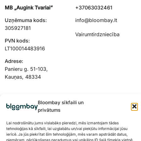
MB „Augink Tvariai”
+37063032461
Uzņēmuma kods:
info@bloombay.lt
305927181
Vairumtirdzniecība
PVN kods:
LT100014483916
Adrese:
Panieru g. 51-103,
Kauņas, 48334
Bloombay sīkfaili un
privātums
Lai nodrošinātu jums vislabāko pieredzi, mēs izmantojam tādas
tehnoloģijas kā sīkfaili, lai uzglabātu un/vai piekļūtu informācijai jūsu
ierīcē. Ja jūs piekrītat šīm tehnoloģijām, mēs varam apstrādāt datus,
piemēram, pārlūkošanas paradumus vai unikālos ID šajā tīmekļa vietnē.