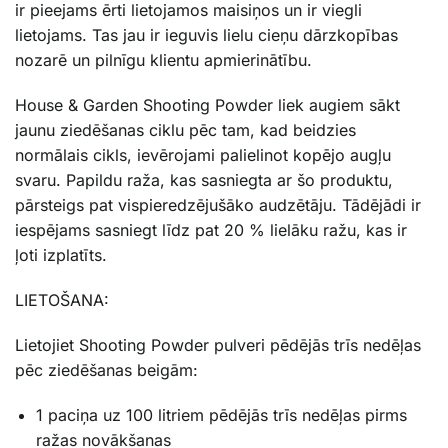
ir pieejams ērti lietojamos maisiņos un ir viegli
lietojams. Tas jau ir ieguvis lielu cieņu dārzkopības
nozarē un pilnīgu klientu apmierinātību.
House & Garden Shooting Powder liek augiem sākt
jaunu ziedēšanas ciklu pēc tam, kad beidzies
normālais cikls, ievērojami palielinot kopējo augļu
svaru. Papildu raža, kas sasniegta ar šo produktu,
pārsteigs pat vispieredzējušāko audzētāju. Tādējādi ir
iespējams sasniegt līdz pat 20 % lielāku ražu, kas ir
ļoti izplatīts.
LIETOŠANA:
Lietojiet Shooting Powder pulveri pēdējās trīs nedēļas
pēc ziedēšanas beigām:
1 paciņa uz 100 litriem pēdējās trīs nedēļas pirms
ražas novākšanas