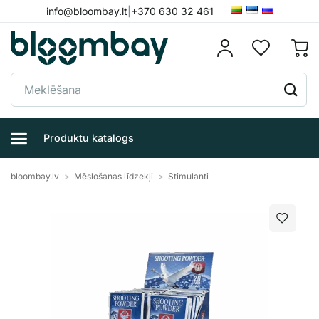
Skip
info@bloombay.lt
|
+370 630 32 461
to
content
Meklēt:
Produktu katalogs
bloombay.lv
>
Mēslošanas līdzekļi
>
Stimulanti