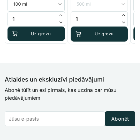
€22.50
through
King Crab Plant Success mikroorganismi daudzums
Terra Aquatica Urtimax daudzum
Te
€129.95
Uz grozu
Uz grozu
Atlaides un ekskluzīvi piedāvājumi
Abonē tūlīt un esi pirmais, kas uzzina par mūsu
piedāvājumiem
Abonēt