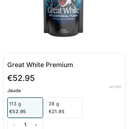
Great White Premium
€
52.95
NOTĪRĪT
Jauda
113 g
28 g
€
52.95
€
21.95
Great White Premium daudzums