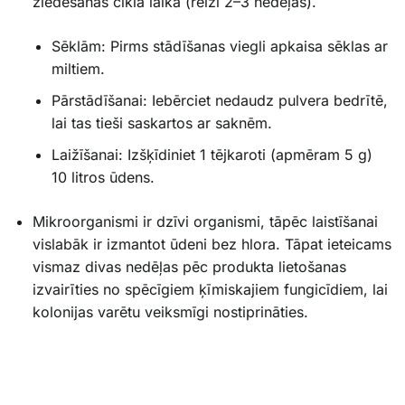
ziedēšanas cikla laikā (reizi 2–3 nedēļās).
Sēklām: Pirms stādīšanas viegli apkaisa sēklas ar
miltiem.
Pārstādīšanai: Iebērciet nedaudz pulvera bedrītē,
lai tas tieši saskartos ar saknēm.
Laižīšanai: Izšķīdiniet 1 tējkaroti (apmēram 5 g)
10 litros ūdens.
Mikroorganismi ir dzīvi organismi, tāpēc laistīšanai
vislabāk ir izmantot ūdeni bez hlora. Tāpat ieteicams
vismaz divas nedēļas pēc produkta lietošanas
izvairīties no spēcīgiem ķīmiskajiem fungicīdiem, lai
kolonijas varētu veiksmīgi nostiprināties.