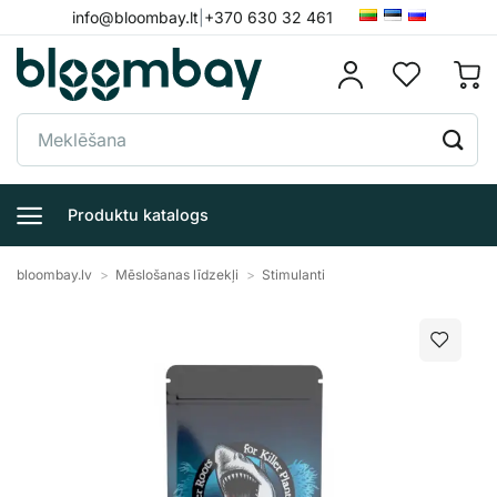
Skip
info@bloombay.lt
|
+370 630 32 461
to
content
Meklēt:
Produktu katalogs
bloombay.lv
>
Mēslošanas līdzekļi
>
Stimulanti