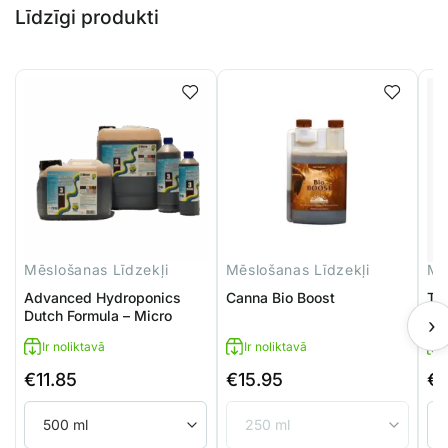
Līdzīgi produkti
Mēslošanas Līdzekļi
Mēslošanas Līdzekļi
Mē
Advanced Hydroponics
Canna Bio Boost
Te
Dutch Formula – Micro
›
Ir noliktavā
Ir noliktavā
€
11.85
€
15.95
€