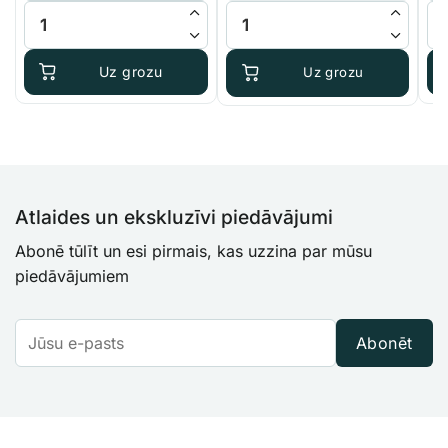
Advanced Hydroponics Dutch Formula - Micro daudzums
Canna Bio Boost daudzums
Te
Uz grozu
Uz grozu
Atlaides un ekskluzīvi piedāvājumi
Abonē tūlīt un esi pirmais, kas uzzina par mūsu
piedāvājumiem
Abonēt