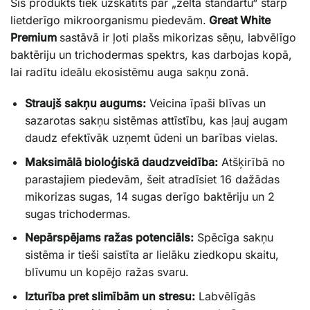
Šis produkts tiek uzskatīts par „zelta standartu“ starp
lietderīgo mikroorganismu piedevām.
Great White
Premium
sastāvā ir ļoti plašs mikorizas sēņu, labvēlīgo
baktēriju un trichodermas spektrs, kas darbojas kopā,
lai radītu ideālu ekosistēmu auga sakņu zonā.
Straujš sakņu augums:
Veicina īpaši blīvas un
sazarotas sakņu sistēmas attīstību, kas ļauj augam
daudz efektīvāk uzņemt ūdeni un barības vielas.
Maksimālā bioloģiskā daudzveidība:
Atšķirībā no
parastajiem piedevām, šeit atradīsiet 16 dažādas
mikorizas sugas, 14 sugas derīgo baktēriju un 2
sugas trichodermas.
Nepārspējams ražas potenciāls:
Spēcīga sakņu
sistēma ir tieši saistīta ar lielāku ziedkopu skaitu,
blīvumu un kopējo ražas svaru.
Izturība pret slimībām un stresu:
Labvēlīgās