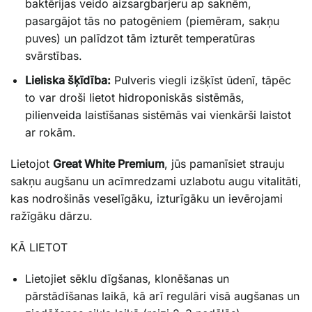
baktērijas veido aizsargbarjeru ap saknēm,
pasargājot tās no patogēniem (piemēram, sakņu
puves) un palīdzot tām izturēt temperatūras
svārstības.
Lieliska šķīdība:
Pulveris viegli izšķīst ūdenī, tāpēc
to var droši lietot hidroponiskās sistēmās,
pilienveida laistīšanas sistēmās vai vienkārši laistot
ar rokām.
Lietojot
Great White Premium
, jūs pamanīsiet strauju
sakņu augšanu un acīmredzami uzlabotu augu vitalitāti,
kas nodrošinās veselīgāku, izturīgāku un ievērojami
ražīgāku dārzu.
KĀ LIETOT
Lietojiet sēklu dīgšanas, klonēšanas un
pārstādīšanas laikā, kā arī regulāri visā augšanas un