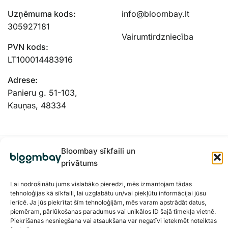
Uzņēmuma kods:
info@bloombay.lt
305927181
Vairumtirdzniecība
PVN kods:
LT100014483916
Adrese:
Panieru g. 51-103,
Kauņas, 48334
Bloombay sīkfaili un
privātums
Lai nodrošinātu jums vislabāko pieredzi, mēs izmantojam tādas
tehnoloģijas kā sīkfaili, lai uzglabātu un/vai piekļūtu informācijai jūsu
ierīcē. Ja jūs piekrītat šīm tehnoloģijām, mēs varam apstrādāt datus,
piemēram, pārlūkošanas paradumus vai unikālos ID šajā tīmekļa vietnē.
Piekrišanas nesniegšana vai atsaukšana var negatīvi ietekmēt noteiktas