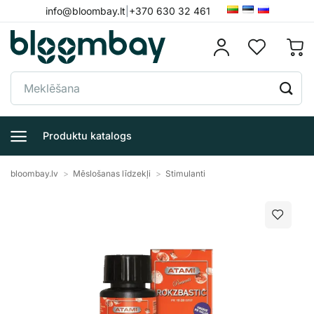
Skip
info@bloombay.lt
|
+370 630 32 461
to
content
Meklēt:
Produktu katalogs
bloombay.lv
>
Mēslošanas līdzekļi
>
Stimulanti