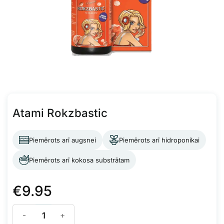
Atami Rokzbastic
Piemērots arī augsnei
Piemērots arī hidroponikai
Piemērots arī kokosa substrātam
€
9.95
Atami Rokzbastic daudzums