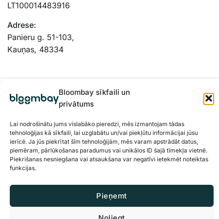
LT100014483916
Adrese:
Panieru g. 51-103,
Kauņas, 48334
Bloombay sīkfaili un
privātums
Lai nodrošinātu jums vislabāko pieredzi, mēs izmantojam tādas
tehnoloģijas kā sīkfaili, lai uzglabātu un/vai piekļūtu informācijai jūsu
ierīcē. Ja jūs piekrītat šīm tehnoloģijām, mēs varam apstrādāt datus,
piemēram, pārlūkošanas paradumus vai unikālos ID šajā tīmekļa vietnē.
Piekrišanas nesniegšana vai atsaukšana var negatīvi ietekmēt noteiktas
funkcijas.
Privātuma politika
Sīkdatnes
Pieņemt
© 2026 BloomBay Visas tiesības paturētas
Noliegt