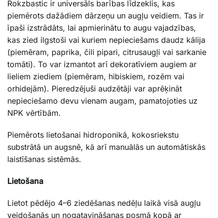
Rokzbastic ir universāls barības līdzeklis, kas
piemērots dažādiem dārzeņu un augļu veidiem. Tas ir
īpaši izstrādāts, lai apmierinātu to augu vajadzības,
kas zied ilgstoši vai kuriem nepieciešams daudz kālija
(piemēram, paprika, čili pipari, citrusaugļi vai sarkanie
tomāti). To var izmantot arī dekoratīviem augiem ar
lieliem ziediem (piemēram, hibiskiem, rozēm vai
orhidejām). Pieredzējuši audzētāji var aprēķināt
nepieciešamo devu vienam augam, pamatojoties uz
NPK vērtībām.
Piemērots lietošanai hidroponikā, kokosriekstu
substrātā un augsnē, kā arī manuālās un automātiskās
laistīšanas sistēmās.
Lietošana
Lietot pēdējo 4–6 ziedēšanas nedēļu laikā visā augļu
veidošanās un nogatavināšanas posmā kopā ar