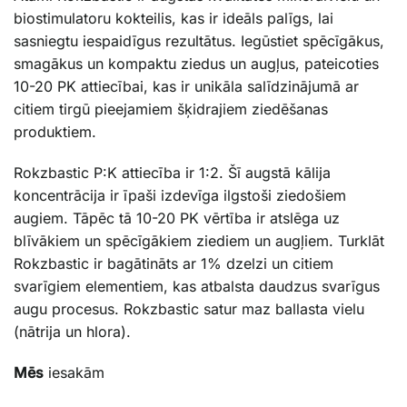
biostimulatoru kokteilis, kas ir ideāls palīgs, lai
sasniegtu iespaidīgus rezultātus. Iegūstiet spēcīgākus,
smagākus un kompaktu ziedus un augļus, pateicoties
10-20 PK attiecībai, kas ir unikāla salīdzinājumā ar
citiem tirgū pieejamiem šķidrajiem ziedēšanas
produktiem.
Rokzbastic P:K attiecība ir 1:2. Šī augstā kālija
koncentrācija ir īpaši izdevīga ilgstoši ziedošiem
augiem. Tāpēc tā 10-20 PK vērtība ir atslēga uz
blīvākiem un spēcīgākiem ziediem un augļiem. Turklāt
Rokzbastic ir bagātināts ar 1% dzelzi un citiem
svarīgiem elementiem, kas atbalsta daudzus svarīgus
augu procesus. Rokzbastic satur maz ballasta vielu
(nātrija un hlora).
Mēs
iesakām