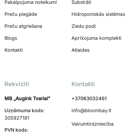
Pakalpojuma noteikumi
Substrāti
Preču piegāde
Hidroponiskās sistēmas
Preču atgriešana
Ziedu podi
Blogs
Aprīkojuma komplekti
Kontakti
Atlaides
Rekvizīti
Kontakti
MB „Augink Tvariai”
+37063032461
Uzņēmuma kods:
info@bloombay.lt
305927181
Vairumtirdzniecība
PVN kods: