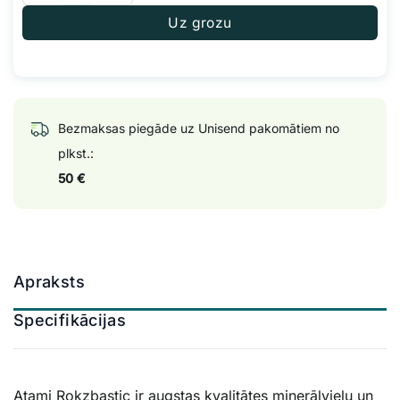
Uz grozu
Bezmaksas piegāde uz Unisend pakomātiem no
plkst.:
50 €
Apraksts
Specifikācijas
Atami Rokzbastic ir augstas kvalitātes minerālvielu un