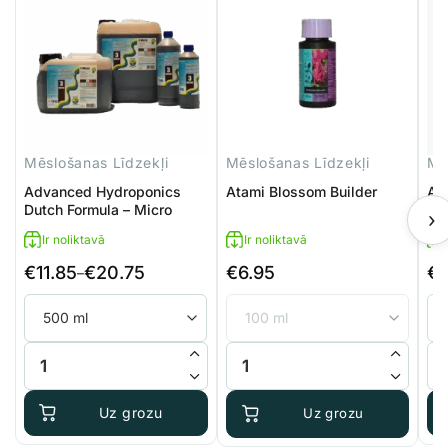
Mēslošanas Līdzekļi
Mēslošanas Līdzekļi
Mē
Advanced Hydroponics
Atami Blossom Builder
Ag
Dutch Formula – Micro
A+
›
Ir noliktavā
Ir noliktavā
€
11.85
€
20.75
€
6.95
€
Price
Pri
–
range:
ran
€11.85
€9
through
thr
Advanced Hydroponics Dutch Formula - Micro daudzums
Atami Blossom Builder daudzum
Ag
€20.75
€27
Uz grozu
Uz grozu