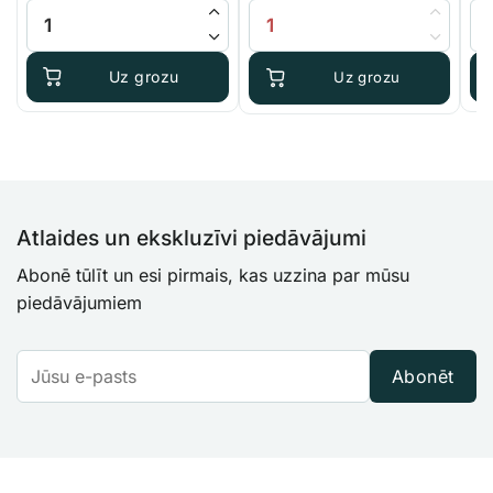
Advanced Nutrients pH Perfect Micro daudzums
ADWA elektrodu uzglabāšanas 
Te
Uz grozu
Uz grozu
Atlaides un ekskluzīvi piedāvājumi
Abonē tūlīt un esi pirmais, kas uzzina par mūsu
piedāvājumiem
Abonēt