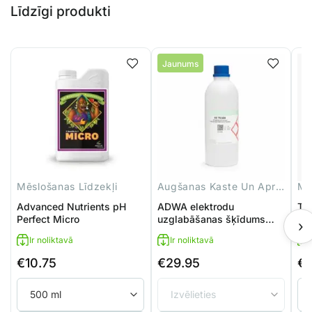
Līdzīgi produkti
Jaunums
Mēslošanas Līdzekļi
Augšanas Kaste Un Aprīkojums
Mē
Advanced Nutrients pH
ADWA elektrodu
Te
Perfect Micro
uzglabāšanas šķīdums
›
AD70300
Ir noliktavā
Ir noliktavā
€
10.75
€
29.95
€