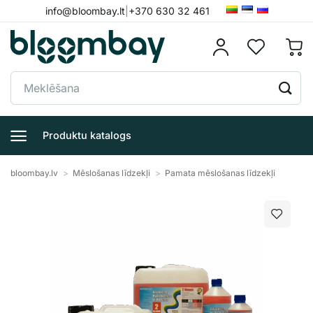
Skip
info@bloombay.lt
|
+370 630 32 461
to
content
Meklēt:
Produktu katalogs
bloombay.lv
>
Mēslošanas līdzekļi
>
Pamata mēslošanas līdzekļi