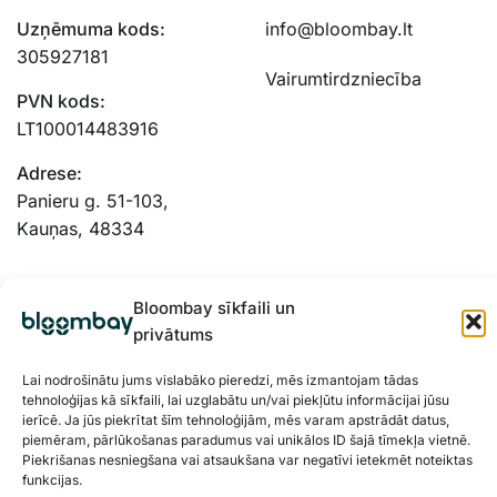
Uzņēmuma kods:
info@bloombay.lt
305927181
Vairumtirdzniecība
PVN kods:
LT100014483916
Adrese:
Panieru g. 51-103,
Kauņas, 48334
Bloombay sīkfaili un
privātums
Lai nodrošinātu jums vislabāko pieredzi, mēs izmantojam tādas
tehnoloģijas kā sīkfaili, lai uzglabātu un/vai piekļūtu informācijai jūsu
ierīcē. Ja jūs piekrītat šīm tehnoloģijām, mēs varam apstrādāt datus,
piemēram, pārlūkošanas paradumus vai unikālos ID šajā tīmekļa vietnē.
Piekrišanas nesniegšana vai atsaukšana var negatīvi ietekmēt noteiktas
funkcijas.