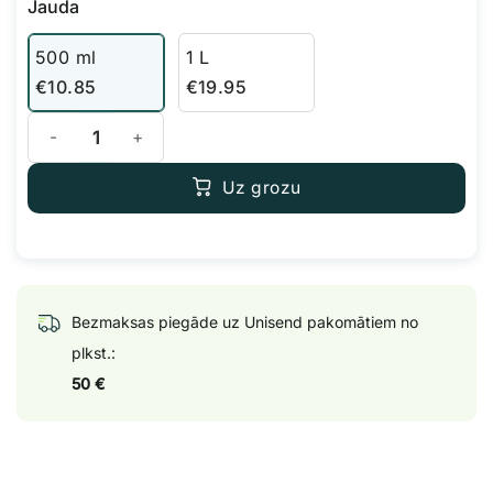
Jauda
500 ml
1 L
€
10.85
€
19.95
Advanced Hydroponics Dutch Formula - Bloom daudzums
Uz grozu
Bezmaksas piegāde uz Unisend pakomātiem no
plkst.:
50 €