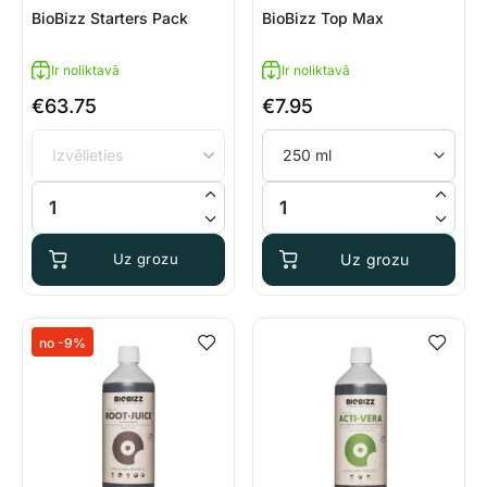
BioBizz Starters Pack
BioBizz Top Max
Ir noliktavā
Ir noliktavā
€
63.75
€
7.95
BioBizz Starters Pack daudzums
BioBizz Top Max daudzums
Uz grozu
Uz grozu
no -9%