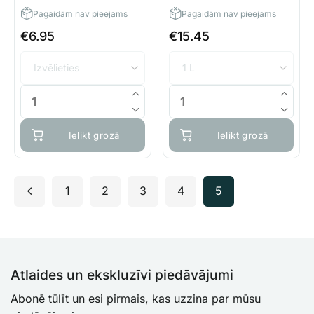
Pagaidām nav pieejams
Pagaidām nav pieejams
€
6.95
€
15.45
Ielikt grozā
Ielikt grozā
1
2
3
4
5
Atlaides un ekskluzīvi piedāvājumi
Abonē tūlīt un esi pirmais, kas uzzina par mūsu