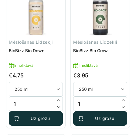
Mēslošanas Līdzekļi
Mēslošanas Līdzekļi
BioBizz Bio Down
BioBizz Bio Grow
Ir noliktavā
Ir noliktavā
€
4.75
€
3.95
BioBizz Bio Down daudzums
BioBizz Bio Grow daudzums
Uz grozu
Uz grozu