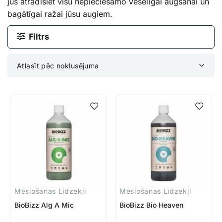
jūs atradīsiet visu nepieciešamo veselīgai augšanai un
bagātīgai ražai jūsu augiem.
Filtrs
Atlasīt pēc noklusējuma
Mēslošanas Līdzekļi
Mēslošanas Līdzekļi
BioBizz Alg A Mic
BioBizz Bio Heaven