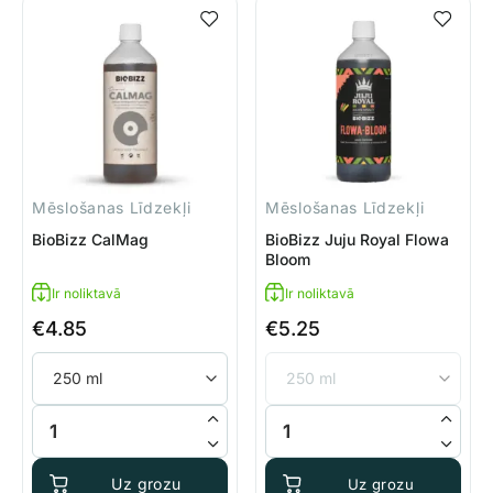
Mēslošanas Līdzekļi
Mēslošanas Līdzekļi
BioBizz CalMag
BioBizz Juju Royal Flowa
Bloom
Ir noliktavā
Ir noliktavā
€
4.85
€
5.25
BioBizz CalMag daudzums
BioBizz Juju Royal Flowa Blo
Uz grozu
Uz grozu