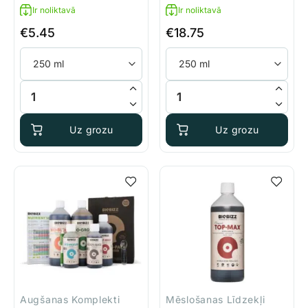
Ir noliktavā
Ir noliktavā
€
5.45
€
18.75
BioBizz Alg A Mic daudzums
BioBizz Bio Heaven daudzums
Uz grozu
Uz grozu
Augšanas Komplekti
Mēslošanas Līdzekļi