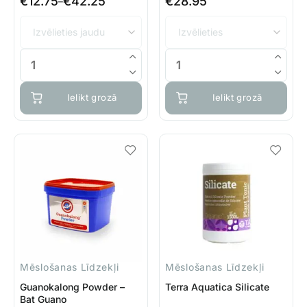
€
12.75
€
42.25
€
28.95
Price
–
range:
€12.75
through
€42.25
Ielikt grozā
Ielikt grozā
Mēslošanas Līdzekļi
Mēslošanas Līdzekļi
Guanokalong Powder –
Terra Aquatica Silicate
Bat Guano