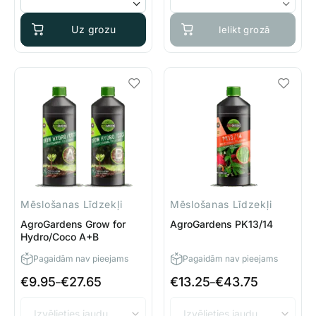
Uz grozu
Ielikt grozā
Mēslošanas Līdzekļi
Mēslošanas Līdzekļi
AgroGardens Grow for
AgroGardens PK13/14
Hydro/Coco A+B
Pagaidām nav pieejams
Pagaidām nav pieejams
€
9.95
€
27.65
€
13.25
€
43.75
Price
Price
–
–
range:
range:
€9.95
€13.25