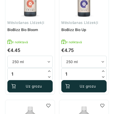
Mēslošanas Līdzekļi
Mēslošanas Līdzekļi
BioBizz Bio Bloom
BioBizz Bio Up
Ir noliktavā
Ir noliktavā
€
4.45
€
4.75
BioBizz Bio Bloom daudzums
BioBizz Bio Up daudzums
Uz grozu
Uz grozu