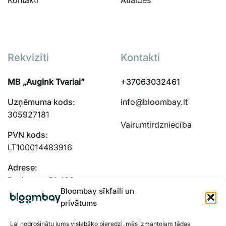
Rekvizīti
Kontakti
MB „Augink Tvariai”
+37063032461
Uzņēmuma kods:
info@bloombay.lt
305927181
Vairumtirdzniecība
PVN kods:
LT100014483916
Adrese:
Panieru g. 51-103,
Bloombay sīkfaili un
Kauņas, 48334
privātums
Lai nodrošinātu jums vislabāko pieredzi, mēs izmantojam tādas