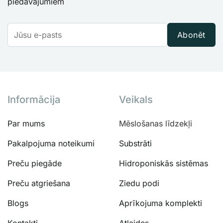
piedāvājumiem
Abonēt
Informācija
Veikals
Par mums
Mēslošanas līdzekļi
Pakalpojuma noteikumi
Substrāti
Preču piegāde
Hidroponiskās sistēmas
Preču atgriešana
Ziedu podi
Blogs
Aprīkojuma komplekti
Kontakti
Atlaides