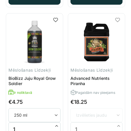
Mēslošanas Līdzekļi
Mēslošanas Līdzekļi
BioBizz Juju Royal Grow
Advanced Nutrients
Soldier
Piranha
Ir noliktavā
Pagaidām nav pieejams
€
4.75
€
18.25
BioBizz Juju Royal Grow Soldier daudzums