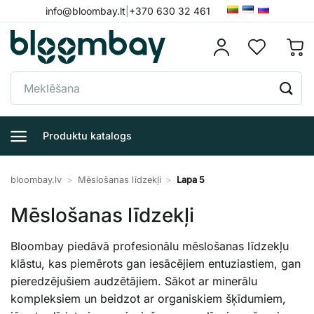
Skip
info@bloombay.lt
|
+370 630 32 461
to
content
Meklēt:
Produktu katalogs
bloombay.lv
>
Mēslošanas līdzekļi
>
Lapa 5
Mēslošanas līdzekļi
Bloombay piedāvā profesionālu mēslošanas līdzekļu
klāstu, kas piemērots gan iesācējiem entuziastiem, gan
pieredzējušiem audzētājiem. Sākot ar minerālu
kompleksiem un beidzot ar organiskiem šķīdumiem,