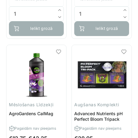
through
through
€27.65
€43.75
Ielikt grozā
Ielikt grozā
Mēslošanas Līdzekļi
Augšanas Komplekti
AgroGardens CalMag
Advanced Nutrients pH
Perfect Bloom Tripack
Pagaidām nav pieejams
Pagaidām nav pieejams