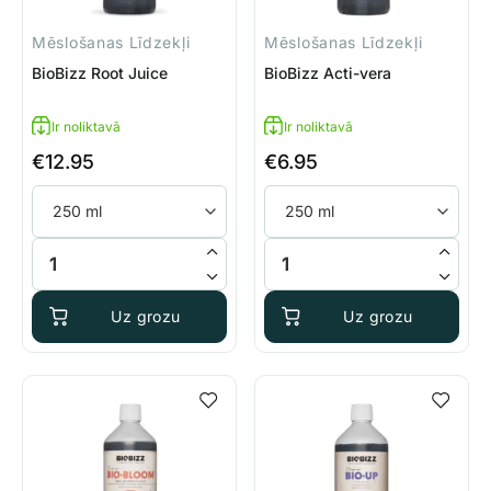
Mēslošanas Līdzekļi
Mēslošanas Līdzekļi
BioBizz Root Juice
BioBizz Acti-vera
Ir noliktavā
Ir noliktavā
€
12.95
€
6.95
BioBizz Root Juice daudzums
BioBizz Acti-vera daudzums
Uz grozu
Uz grozu